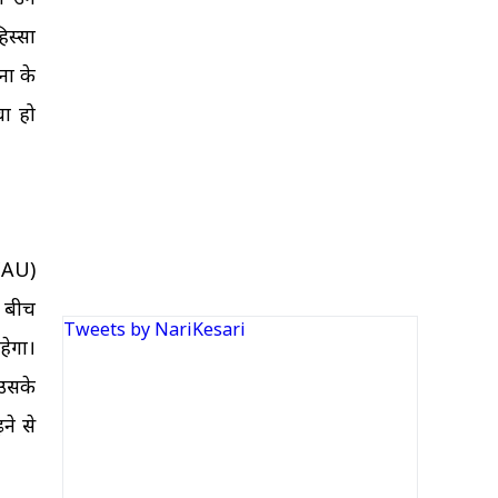
िस्सा
ों के
चा हो
 (AU)
े बीच
Tweets by NariKesari
हेगा।
 उसके
ने से