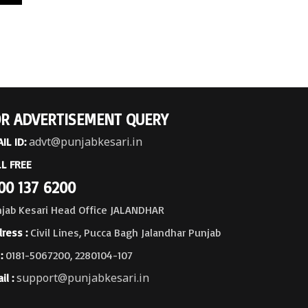
R ADVERTISEMENT QUERY
advt@punjabkesari.in
IL ID:
L FREE
00 137 6200
jab Kesari Head Office JALANDHAR
ress :
Civil Lines, Pucca Bagh Jalandhar Punjab
:
0181-5067200, 2280104-107
support@punjabkesari.in
il :