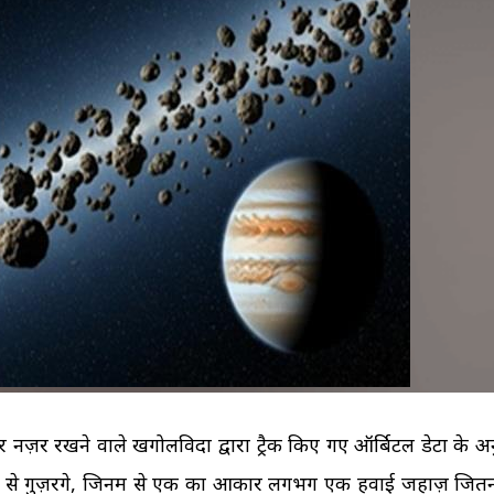
अपने उसूलों पर जिंदगी जी रही 
पहला IVF फेल होने के बाद दू
Period खत्म होने के बाद भ
शरीर दे रहा था संकेत, लेकि
मनीषा ने कर...
बार- बार हो...
IVF के...
की...
 नज़र रखने वाले खगोलविदों द्वारा ट्रैक किए गए ऑर्बिटल डेटा के अ
 से गुज़रेंगे, जिनमें से एक का आकार लगभग एक हवाई जहाज़ जितन