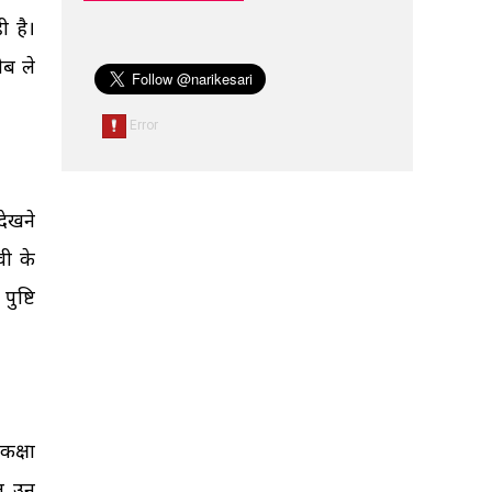
ी है।
ीब ले
देखने
वी के
ुष्टि
कक्षा
ित उन