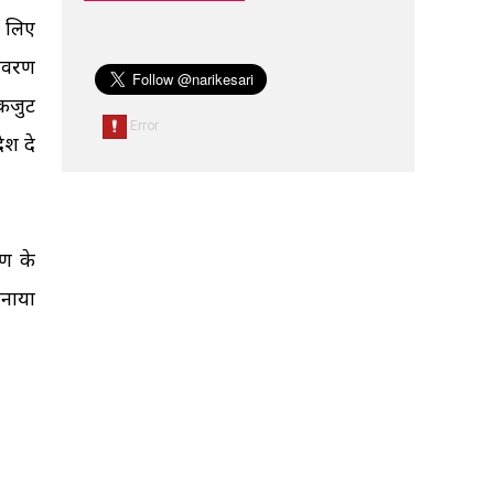
े लिए
यावरण
एकजुट
ेश दे
षण के
मनाया