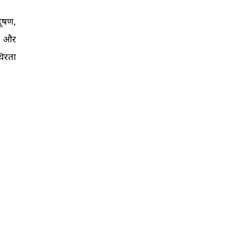
दूषण,
ी और
थिरता