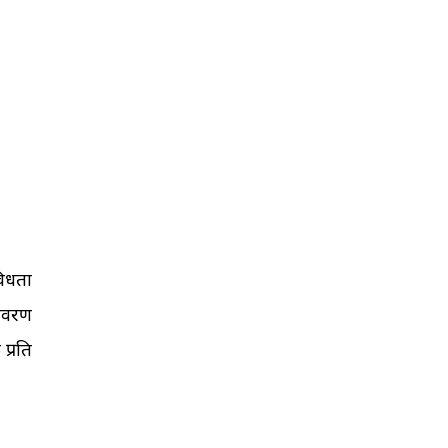
विधता
यावरण
प्रति