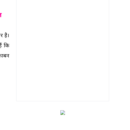
ज
र है।
ैं कि
ार्बन