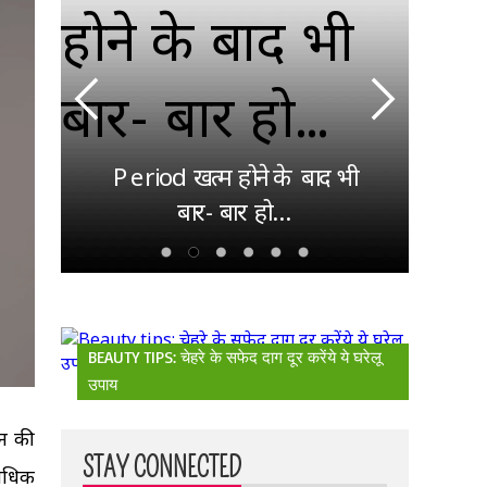
देश
ाएं
गई
िए
Period खत्म होने के बाद भी
पहला
बार- बार हो...
BEAUTY TIPS: चेहरे के सफेद दाग दूर करेंये ये घरेलू
उपाय
वन की
STAY CONNECTED
्यधिक