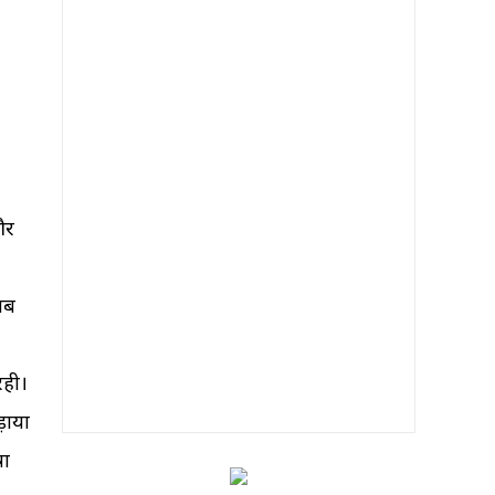
और
 जब
रही।
़ाया
षा