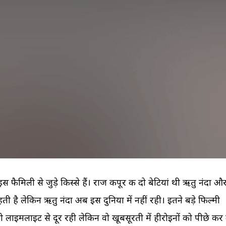
अपने उसूलों पर जिंदगी जी रही 
बलिदान देने में भारत की महिल
Copper-T के बावजूद हो 
मां का दूध क्यों है शिशु के ल
प्रेग्नेंसी!...
अमृत?...
पुरुषों...
की...
 फैमिली से जुड़े किस्से हैं। राज कपूर की दो बेटियां थी ऋतु नंदा औ
ती है लेकिन ऋतु नंदा अब इस दुनिया में नहीं रही। इतने बड़े फिल्मी
 तो लाइमलाइट से दूर रही लेकिन वो खूबसूरती में हीरोइनों को पीछे कर 