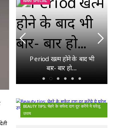
NARI SPECIAL
देश
ाएं
गई
िए
Period खत्म होने के बाद भी
पहला
बार- बार हो...
र
BEAUTY TIPS: चेहरे के सफेद दाग दूर करेंये ये घरेलू
उपाय
देती