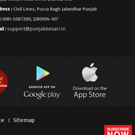
ress :
Civil Lines, Pucca Bagh Jalandhar Punjab
:
0181-5067200, 2280104-107
support@punjabkesari.in
il :
te
Sitemap
|