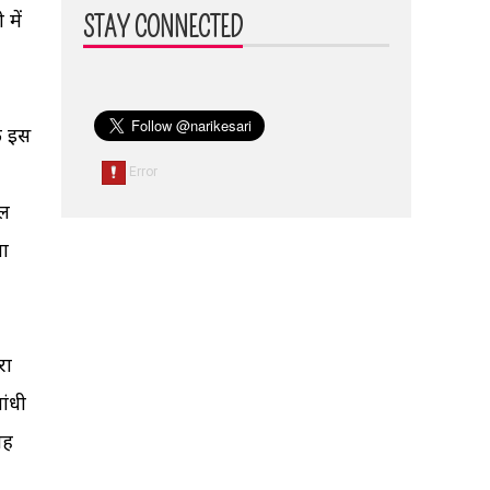
में
STAY CONNECTED
ी इस
ाल
ना
रा
ांधी
यह