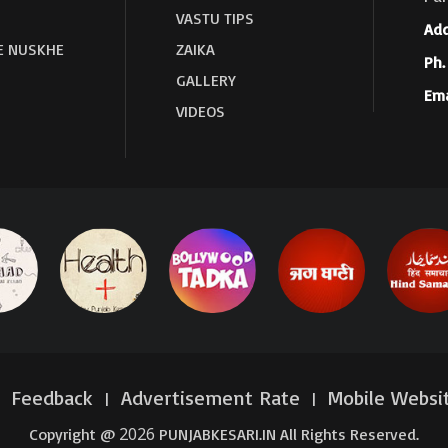
VASTU TIPS
Add
E NUSKHE
ZAIKA
Ph. 
GALLERY
Ema
VIDEOS
Feedback
Advertisement Rate
Mobile Websi
|
|
|
2026
Copyright @
PUNJABKESARI.IN All Rights Reserved.