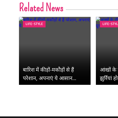
Related News
LIFE-STYLE
LIFE-STY
बारिश में कीड़ों-मकौड़ों से हैं
आंखों के 
परेशान, अपनाएं ये आसान...
झुर्रियां