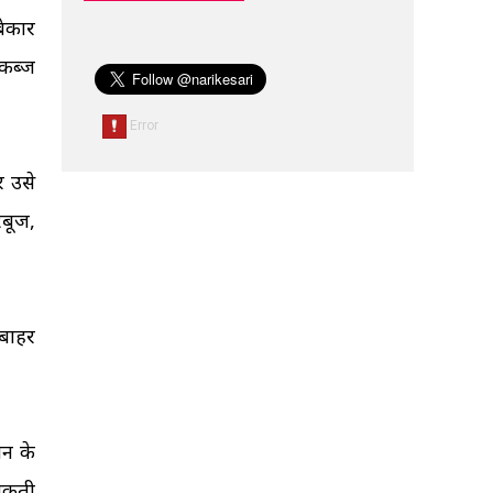
बेकार
 कब्ज
र उसे
बूज,
 बाहर
चन के
 सकती