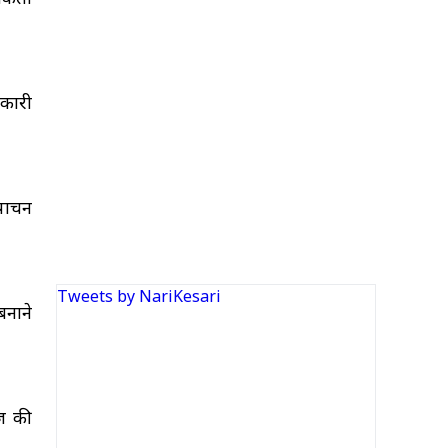
भकारी
 पाचन
Tweets by NariKesari
बनाने
्ज की