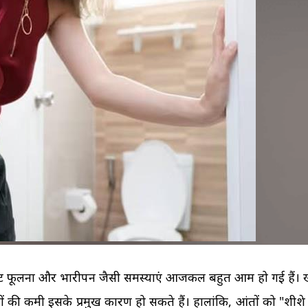
अपने उसूलों पर जिंदगी जी रही 
पहला IVF फेल होने के बाद दू
Copper-T के बावजूद हो 
घने ब्रेस्ट वाली महिलाओं पर
Breast...
IVF के...
प्रेग्नेंसी!...
की...
 पेट फूलना और भारीपन जैसी समस्याएं आजकल बहुत आम हो गई हैं।
ी कमी इसके प्रमुख कारण हो सकते हैं। हालांकि, आंतों को "शीशे