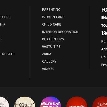
FO
PARENTING
D LIFE
WOMEN CARE
EMA
HIP
CHILD CARE
TOL
INTERIOR DECORATION
18
G
KITCHEN TIPS
Pun
VASTU TIPS
Add
E NUSKHE
ZAIKA
Ph. 
GALLERY
Ema
VIDEOS