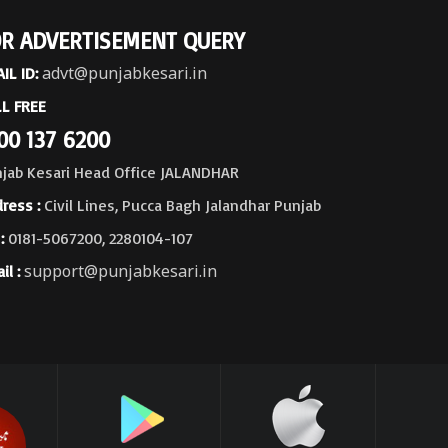
R ADVERTISEMENT QUERY
advt@punjabkesari.in
IL ID:
L FREE
00 137 6200
jab Kesari Head Office JALANDHAR
ress :
Civil Lines, Pucca Bagh Jalandhar Punjab
:
0181-5067200, 2280104-107
support@punjabkesari.in
il :