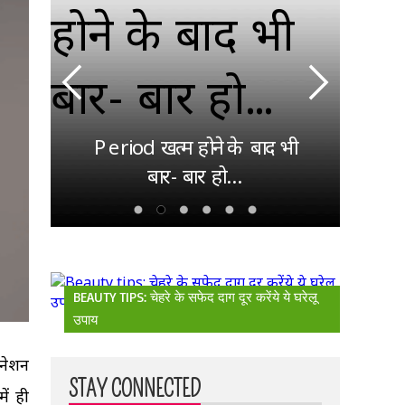
देश
ाएं
गई
िए
Period खत्म होने के बाद भी
पहला
बार- बार हो...
BEAUTY TIPS: चेहरे के सफेद दाग दूर करेंये ये घरेलू
उपाय
िनेशन
STAY CONNECTED
ें ही