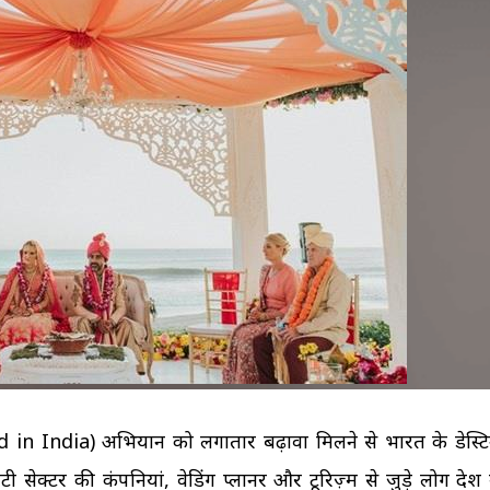
अपने उसूलों पर जिंदगी जी रही 
बलिदान देने में भारत की महिल
Copper-T के बावजूद हो 
मां का दूध क्यों है शिशु के ल
प्रेग्नेंसी!...
अमृत?...
पुरुषों...
की...
ा" (Wed in India) अभियान को लगातार बढ़ावा मिलने से भारत के डेस्ट
 सेक्टर की कंपनियां, वेडिंग प्लानर और टूरिज़्म से जुड़े लोग देश म