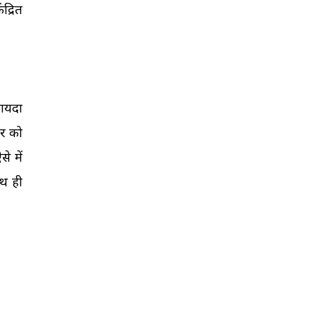
द्रित
फायदा
टर को
े में
ाथ ही