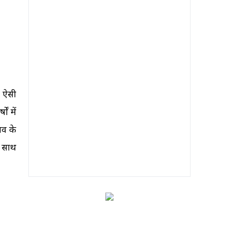
ी ऐसी
ं में
ाव के
र साथ