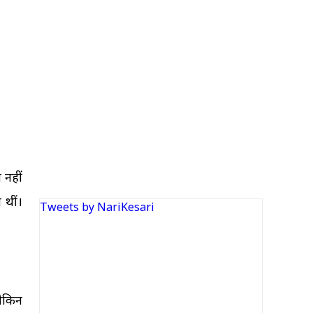
 नहीं
 थीं।
Tweets by NariKesari
ेकिन