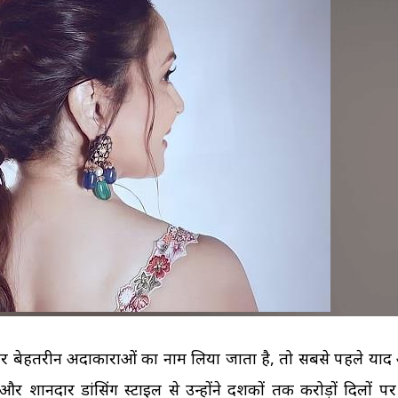
अपने उसूलों पर जिंदगी जी रही 
बलिदान देने में भारत की महिल
Copper-T के बावजूद हो 
मां का दूध क्यों है शिशु के ल
प्रेग्नेंसी!...
अमृत?...
पुरुषों...
की...
र बेहतरीन अदाकाराओं का नाम लिया जाता है, तो सबसे पहले या
र शानदार डांसिंग स्टाइल से उन्होंने दशकों तक करोड़ों दिलों प