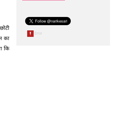
 छोटी
गन का
था कि