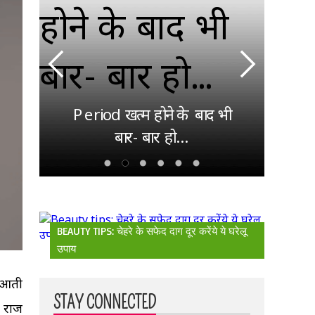
देश
ाएं
गई
िए
Period खत्म होने के बाद भी
पहला
बार- बार हो...
BEAUTY TIPS: चेहरे के सफेद दाग दूर करेंये ये घरेलू
उपाय
द आती
STAY CONNECTED
र राज