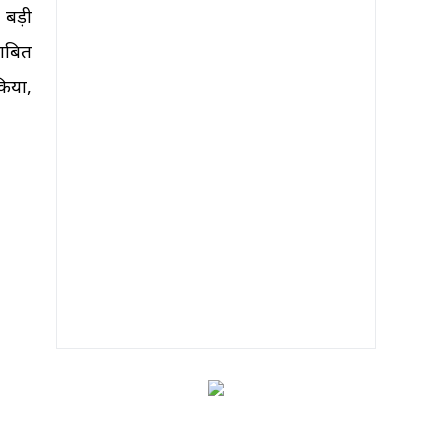
 बड़ी
साबित
किया,