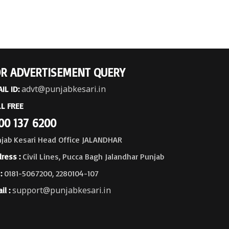
R ADVERTISEMENT QUERY
advt@punjabkesari.in
IL ID:
L FREE
00 137 6200
jab Kesari Head Office JALANDHAR
ress :
Civil Lines, Pucca Bagh Jalandhar Punjab
:
0181-5067200, 2280104-107
support@punjabkesari.in
il :