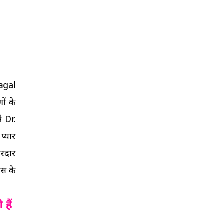
agal
ों के
े Dr.
प्यार
िरदार
ंस के
हैं