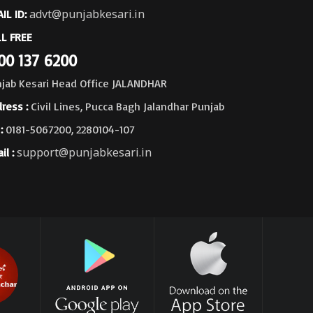
advt@punjabkesari.in
IL ID:
L FREE
00 137 6200
jab Kesari Head Office JALANDHAR
ress :
Civil Lines, Pucca Bagh Jalandhar Punjab
:
0181-5067200, 2280104-107
support@punjabkesari.in
il :