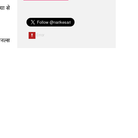
ों से
ैनल्स