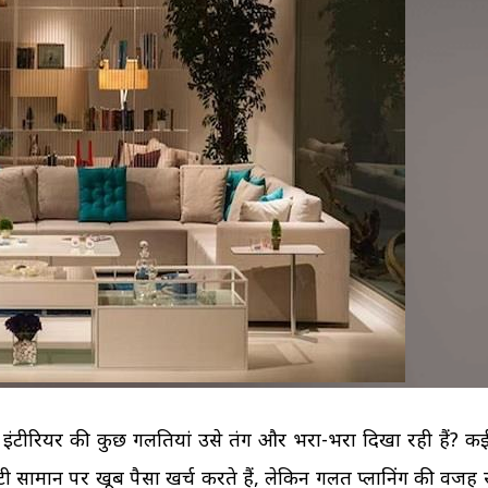
अपने उसूलों पर जिंदगी जी रही 
बलिदान देने में भारत की महिल
Copper-T के बावजूद हो 
मां का दूध क्यों है शिशु के ल
प्रेग्नेंसी!...
अमृत?...
पुरुषों...
की...
र इंटीरियर की कुछ गलतियां उसे तंग और भरा-भरा दिखा रही हैं? क
ी सामान पर खूब पैसा खर्च करते हैं, लेकिन गलत प्लानिंग की वजह 