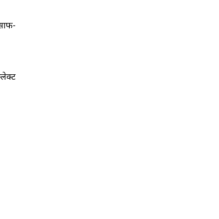
 साफ-
लेक्ट