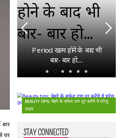
देश
ाएं
गई
िए
Period खत्म होने के बाद भी
पहला
बार- बार हो...
BEAUTY TIPS: चेहरे के सफेद दाग दूर करेंये ये घरेलू
उपाय
ई बार
STAY CONNECTED
से घर